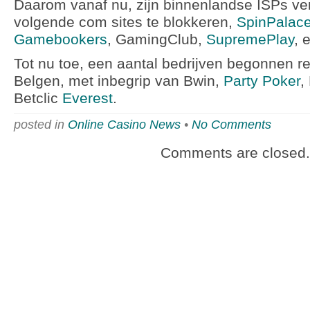
Daarom vanaf nu, zijn binnenlandse ISPs ve
volgende com sites te blokkeren,
SpinPalace
Gamebookers
, GamingClub,
SupremePlay
, 
Tot nu toe, een aantal bedrijven begonnen r
Belgen, met inbegrip van Bwin,
Party Poker
,
Betclic
Everest
.
posted in
Online Casino News
•
No Comments
Comments are closed.